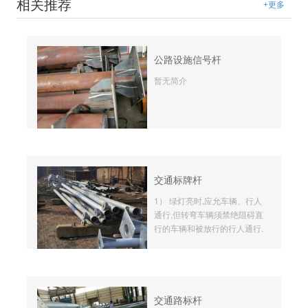
相关推荐
+更多
公路设施信号杆
暂无简介
交通标牌杆
1） 绿灯亮时,应允车辆、行人
通行,但转弯车辆须禁绝阻碍直
行的车辆和被放行的行人通行.
交通路标杆